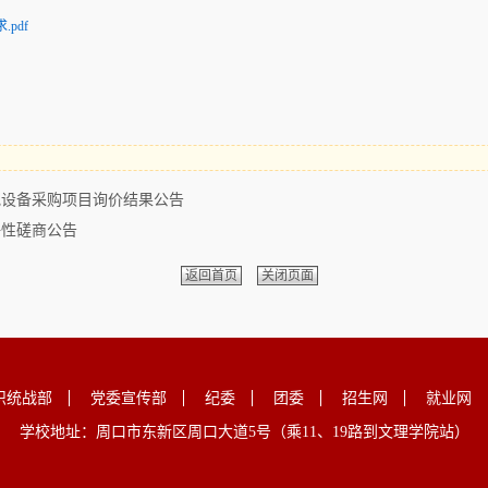
pdf
地设备采购项目询价结果公告
争性磋商公告
返回首页
关闭页面
织统战部
党委宣传部
纪委
团委
招生网
就业网
学校地址：周口市东新区周口大道5号（乘11、19路到文理学院站）